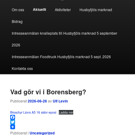
Aktuellt
Om oss
Aktiviteter
Husbyfjöls marknad
Bidrag
Intresseanmälan knalleplats till Husbyfjöls marknad 5 september
2026
Intresseanmälan Foodtruck Husbyfjöls marknad 5 sept. 2026
Kontakta oss
Vad gör vi i Borensberg?
Publicerat
2026-06-26
av
Ulf Levin
Broschyr Lions A5 16 sidor epost
Ladda ner
Facebook
Twitter
Publicerat i
Uncategorized