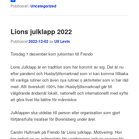
Publicerat i
Uncategorized
Lions julklapp 2022
Publicerat
2022-12-02
av
Ulf Levin
Torsdag 1 december kom jultomten till Frendo
Lions Julklapp är en tradition som har kommit av sig. Det är nu
efter pandemi och Husbyfjölsmarknad som vi kan komma tillbaka
till vanliga rutiner och även nya rutiner o aktiviteter som vi har råd
med. Allt överskott 100% från Husbyfjölsmarknad går till
välgörande ändamål lokalt, nationellt och internationellt med syfte
att göra livet lite bättre för människor.
Julklappen ska utdelas till person eller organisation som gjort
förtjänstfulla insatser för Borensberg under året.
Carolin Hultmark på Frendo får Lions julklapp. Motivering: Hon
har ordnat en ny mötesplats för ungdomarna och en crusing för