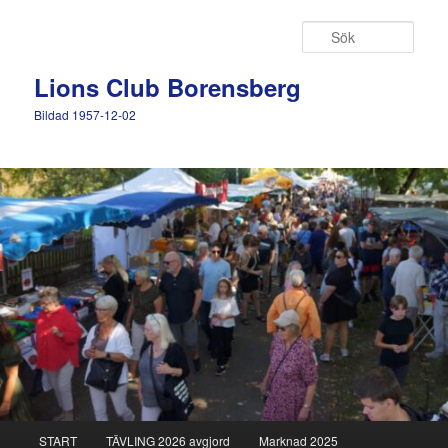
Hoppa
Hoppa
till
till
Sök
primärt
sekundärt
innehåll
innehåll
Lions Club Borensberg
Bildad 1957-12-02
Huvudmeny
START
TÄVLING 2026 avgjord
Marknad 2025