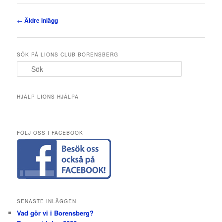
Inläggsnavigering
←
Äldre inlägg
SÖK PÅ LIONS CLUB BORENSBERG
S
ö
k
HJÄLP LIONS HJÄLPA
FÖLJ OSS I FACEBOOK
SENASTE INLÄGGEN
Vad gör vi i Borensberg?