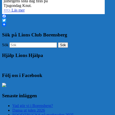
julhelgens sista dag firas på
Tjugondag Knut.
==> Läs mer
Facebook
Twitter
Sök på Lions Club Borensberg
Sök
Hjälp Lions Hjälpa
Följ oss i Facebook
Senaste inläggen
Vad gör vi i Borensberg?
Dansa ut julen 2026
FOODTRUCKS på marknaden 2025