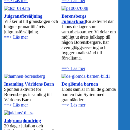
==> Läs mer
==> Läs mer
Julgransförsäljning
Borensbergs
Vi åker ut till granskogen och
Julmarknad
En aktivitet där
hugger granar till årets
Lions deltager som
julgransförsäljning.
samarbetspartner. Vi delar om
==> Läs mer
möjligt ut årets julklapp till
någon Borensbergare, har
även glöggservering och
bygger knallestånd till
försäljarna.
==> Läs mer
Insamling Världens Barn
De glömda barnen
Spontan aktivitet för
Lions samlar in till de glömda
Borensbergs insamling till
barnen från Syrien med
Världens Barn
grannländer.
==> Läs mer
==> Läs mer
Julgransplundring
20 dagar julafton och