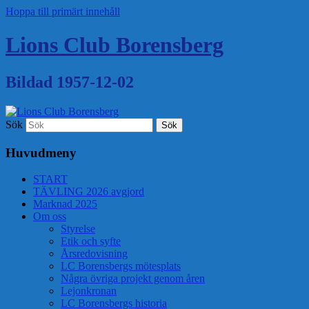
Hoppa till primärt innehåll
Lions Club Borensberg
Bildad 1957-12-02
Sök
Huvudmeny
START
TÄVLING 2026 avgjord
Marknad 2025
Om oss
Styrelse
Etik och syfte
Årsredovisning
LC Borensbergs mötesplats
Några övriga projekt genom åren
Lejonkronan
LC Borensbergs historia