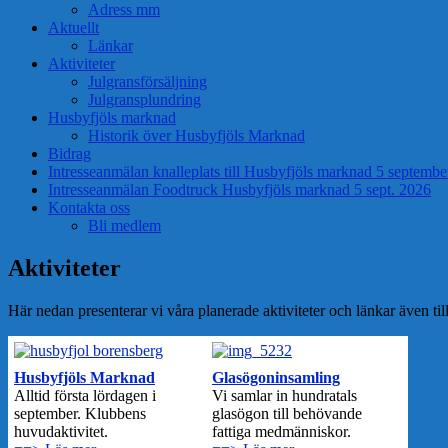
Adress mm
Aktuellt
Länkar
Aktiviteter
Julgransförsäljning
Julgransplundring
Husbyfjöls marknad
Historik över Husbyfjöls Marknad
Bidrag
Intresseanmälan knalleplats till Husbyfjöls marknad 5 septemb
Intresseanmälan Foodtruck Husbyfjöls marknad 5 sept. 2026
Kontakta oss
Bli medlem
Aktiviteter
Här nedan presenterar vi våra planerade aktiviteter och länkar även til
Husbyfjöls Marknad
Glasögoninsamling
Alltid första lördagen i
Vi samlar in hundratals
september. Klubbens
glasögon till behövande
huvudaktivitet.
fattiga medmänniskor.