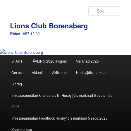
Hoppa
Hoppa
till
till
Sök
primärt
sekundärt
innehåll
innehåll
Lions Club Borensberg
Bildad 1957-12-02
Huvudmeny
START
TÄVLING 2026 avgjord
Marknad 2025
Om oss
Aktuellt
Aktiviteter
Husbyfjöls marknad
Bidrag
Intresseanmälan knalleplats till Husbyfjöls marknad 5 september
2026
Intresseanmälan Foodtruck Husbyfjöls marknad 5 sept. 2026
Kontakta oss