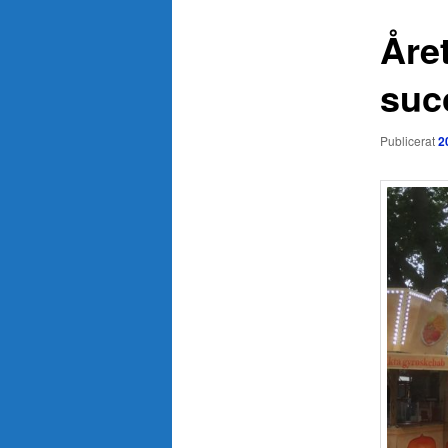
Åre
suc
Publicerat
2