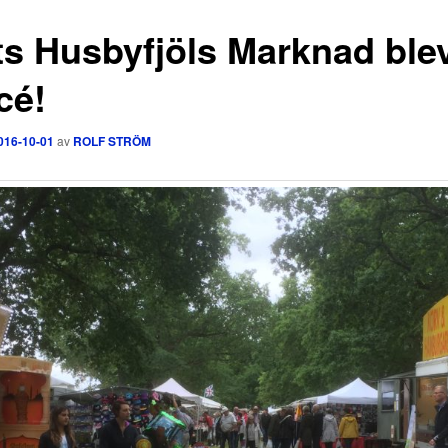
ts Husbyfjöls Marknad ble
cé!
016-10-01
av
ROLF STRÖM