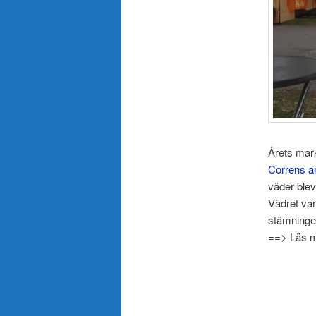
Årets mark
Correns ar
väder blev
Vädret var,
stämninge
==> Läs m