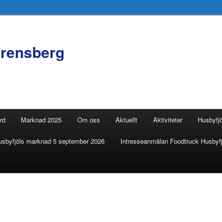
orensberg
rd
Marknad 2025
Om oss
Aktuellt
Aktiviteter
Husbyfj
 Husbyfjöls marknad 5 september 2026
Intresseanmälan Foodtruck Husbyfj