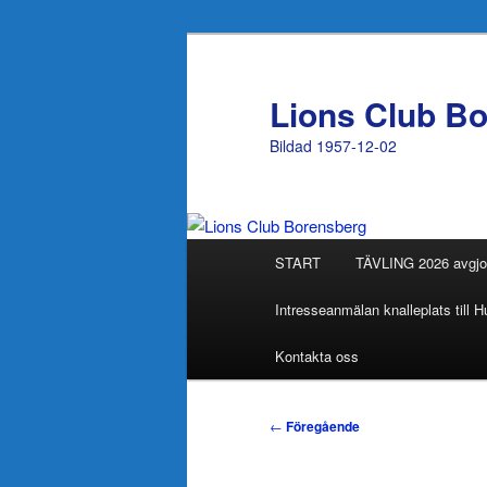
Hoppa
till
primärt
Lions Club B
innehåll
Bildad 1957-12-02
Huvudmeny
START
TÄVLING 2026 avgjo
Intresseanmälan knalleplats till
Kontakta oss
Inläggsnavigering
←
Föregående