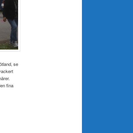
ötland, se
vackert
närer.
den fina