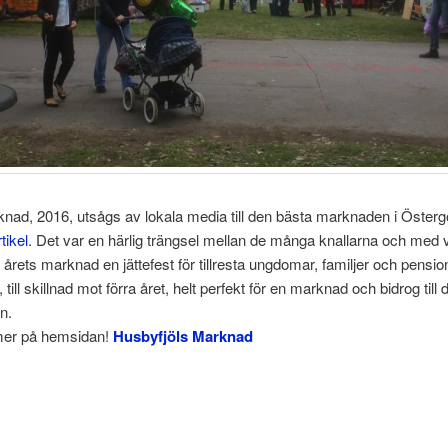
nad, 2016, utsågs av lokala media till den bästa marknaden i Österg
tikel
. Det var en härlig trängsel mellan de många knallarna och med 
 årets marknad en jättefest för tillresta ungdomar, familjer och pensio
 till skillnad mot förra året, helt perfekt för en marknad och bidrog till 
n.
er på hemsidan!
Husbyfjöls Marknad