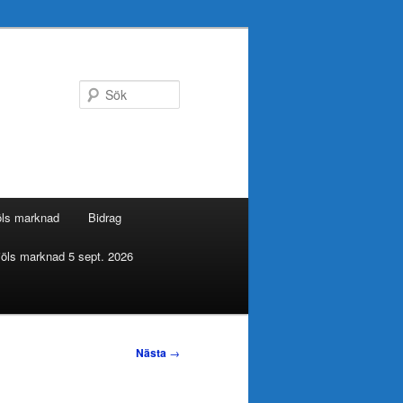
Sök
öls marknad
Bidrag
öls marknad 5 sept. 2026
Nästa
→