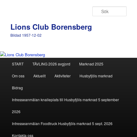
Hoppa
till
Sök
primärt
innehåll
Lions Club Borensberg
Bildad 1957-12-02
Huvudmeny
START
TÄVLING 2026 avgjord
Marknad 2025
Om oss
Aktuellt
Aktiviteter
Husbyfjöls marknad
Bidrag
Intresseanmälan knalleplats till Husbyfjöls marknad 5 september
2026
Intresseanmälan Foodtruck Husbyfjöls marknad 5 sept. 2026
Kontakta oss