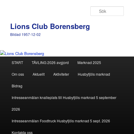
Hoppa
till
Sök
primärt
innehåll
Lions Club Borensberg
Bildad 1957-12-02
Huvudmeny
START
TÄVLING 2026 avgjord
Marknad 2025
Om oss
Aktuellt
Aktiviteter
Husbyfjöls marknad
Bidrag
Intresseanmälan knalleplats till Husbyfjöls marknad 5 september
2026
Intresseanmälan Foodtruck Husbyfjöls marknad 5 sept. 2026
Kontakta oss