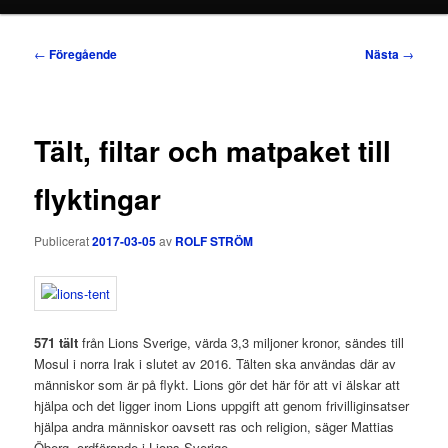
Inläggsnavigering
←
Föregående
Nästa
→
Tält, filtar och matpaket till
flyktingar
Publicerat
2017-03-05
av
ROLF STRÖM
571 tält
från Lions Sverige, värda 3,3 miljoner kronor, sändes till
Mosul i norra Irak i slutet av 2016. Tälten ska användas där av
människor som är på flykt. Lions gör det här för att vi älskar att
hjälpa och det ligger inom Lions uppgift att genom frivilliginsatser
hjälpa andra människor oavsett ras och religion, säger Mattias
Öberg, ordförande i Lions Sverige.