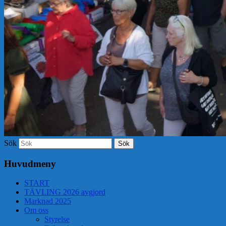
Sök
Huvudmeny
START
TÄVLING 2026 avgjord
Marknad 2025
Om oss
Styrelse