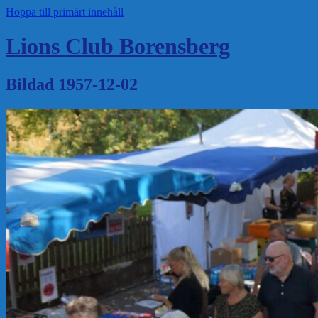
Hoppa till primärt innehåll
Lions Club Borensberg
Bildad 1957-12-02