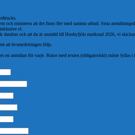
odtrucks.
timent och minimera att det finns fler med samma utbud. Sista anmälning
nklusive el.
 vår databas och att du är anmäld till Husbyfjöls marknad 2026, vi skickar
t att livsmedelslagen följs.
rs en anmälan för varje.
Rutor med texten (obligatoriskt) måste fyllas i