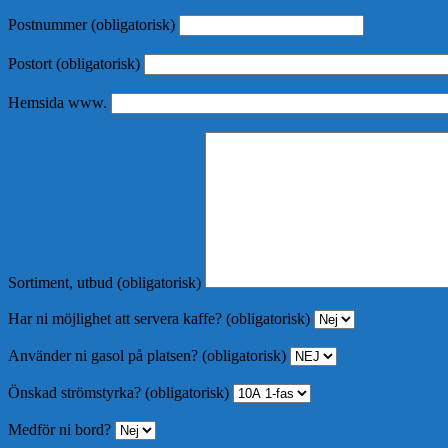
Postnummer (obligatorisk)
Postort (obligatorisk)
Hemsida www.
Sortiment, utbud (obligatorisk)
Har ni möjlighet att servera kaffe? (obligatorisk)
Använder ni gasol på platsen? (obligatorisk)
Önskad strömstyrka? (obligatorisk)
Medför ni bord?