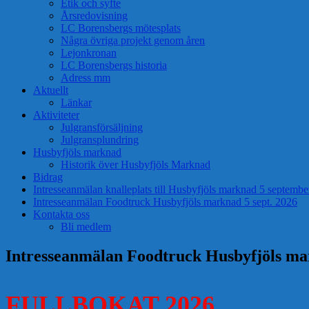
Etik och syfte
Årsredovisning
LC Borensbergs mötesplats
Några övriga projekt genom åren
Lejonkronan
LC Borensbergs historia
Adress mm
Aktuellt
Länkar
Aktiviteter
Julgransförsäljning
Julgransplundring
Husbyfjöls marknad
Historik över Husbyfjöls Marknad
Bidrag
Intresseanmälan knalleplats till Husbyfjöls marknad 5 septemb
Intresseanmälan Foodtruck Husbyfjöls marknad 5 sept. 2026
Kontakta oss
Bli medlem
Intresseanmälan Foodtruck Husbyfjöls mar
FULLBOKAT 2026